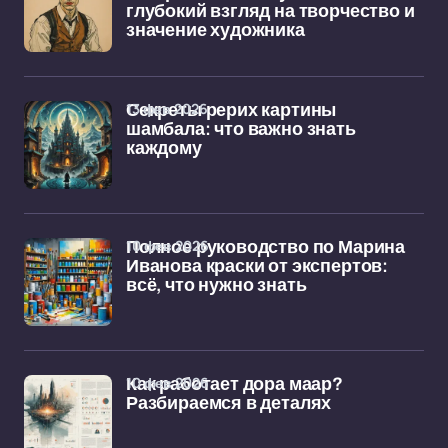
глубокий взгляд на творчество и
значение художника
13 фев 2026
Секреты рерих картины
шамбала: что важно знать
каждому
10 фев 2026
Полное руководство по Марина
Иванова краски от экспертов:
всё, что нужно знать
10 фев 2026
Как работает дора маар?
Разбираемся в деталях