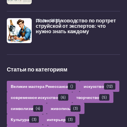
09 фев 2026
Полное руководство по портрет
струйской от экспертов: что
нужно знать каждому
Статьи по категориям
Великие мастера Ренессанса
()
искусство
(12)
современное искусство
(6)
творчество
(5)
символизм
(4)
живопись
(3)
Культура
(3)
интерьер
(3)