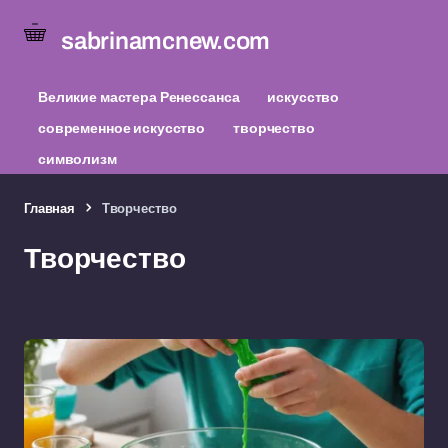
sabrinamcnew.com
Великие мастера Ренессанса
искусство
современное искусство
творчество
символизм
Главная
Творчество
Творчество