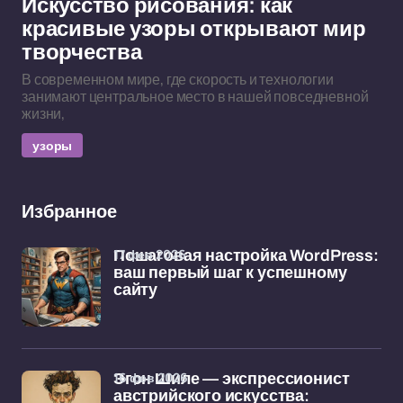
Искусство рисования: как
красивые узоры открывают мир
творчества
В современном мире, где скорость и технологии
занимают центральное место в нашей повседневной
жизни,
узоры
Избранное
17 фев 2026
Пошаговая настройка WordPress:
ваш первый шаг к успешному
сайту
16 фев 2026
Эгон Шиле — экспрессионист
австрийского искусства: