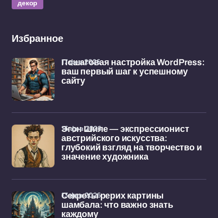
декор
Избранное
17 фев 2026
Пошаговая настройка WordPress:
ваш первый шаг к успешному
сайту
16 фев 2026
Эгон Шиле — экспрессионист
австрийского искусства:
глубокий взгляд на творчество и
значение художника
13 фев 2026
Секреты рерих картины
шамбала: что важно знать
каждому