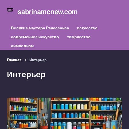
sabrinamcnew.com
Великие мастера Ренессанса
искусство
современное искусство
творчество
символизм
Главная
Интерьер
Интерьер