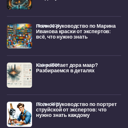
10 фев 2026
Полное руководство по Марина
Иванова краски от экспертов:
всё, что нужно знать
10 фев 2026
Как работает дора маар?
Разбираемся в деталях
09 фев 2026
Полное руководство по портрет
струйской от экспертов: что
нужно знать каждому