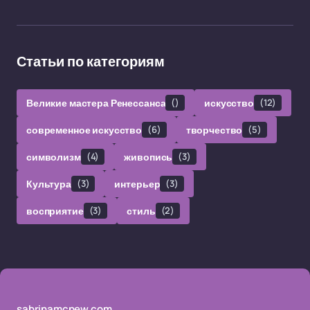
Статьи по категориям
Великие мастера Ренессанса
()
искусство
(12)
современное искусство
(6)
творчество
(5)
символизм
(4)
живопись
(3)
Культура
(3)
интерьер
(3)
восприятие
(3)
стиль
(2)
sabrinamcnew.com