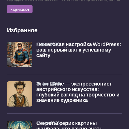
карнавал
Избранное
17 фев 2026
Пошаговая настройка WordPress:
ваш первый шаг к успешному
сайту
16 фев 2026
Эгон Шиле — экспрессионист
австрийского искусства:
глубокий взгляд на творчество и
значение художника
13 фев 2026
Секреты рерих картины
шамбала: что важно знать