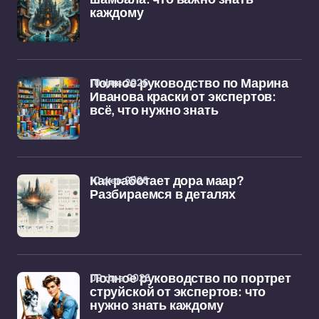
каждому
10 фев 2026
Полное руководство по Марина
Иванова краски от экспертов:
всё, что нужно знать
10 фев 2026
Как работает дора маар?
Разбираемся в деталях
09 фев 2026
Полное руководство по портрет
струйской от экспертов: что
нужно знать каждому