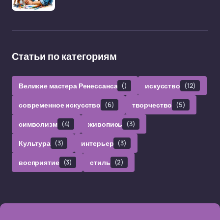
Статьи по категориям
Великие мастера Ренессанса
()
искусство
(12)
современное искусство
(6)
творчество
(5)
символизм
(4)
живопись
(3)
Культура
(3)
интерьер
(3)
восприятие
(3)
стиль
(2)