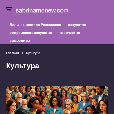
sabrinamcnew.com
Великие мастера Ренессанса
искусство
современное искусство
творчество
символизм
Главная
Культура
Культура