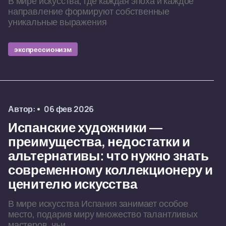
В мире искусства, где каждая эпоха и каждое
направление формируют собственные
уникальные выражения
экспрессионизм
Автор:
06 фев 2026
Испанские художники —
преимущества, недостатки и
альтернативы: что нужно знать
современному коллекционеру и
ценителю искусства
В мире искусства Испания занимает особое
место, подарив миру множество талантливых
мастеров, чьи