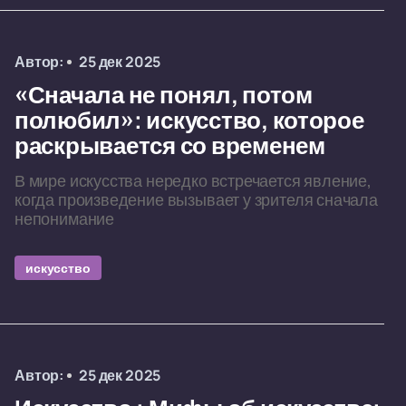
Автор:
25 дек 2025
«Сначала не понял, потом
полюбил»: искусство, которое
раскрывается со временем
В мире искусства нередко встречается явление,
когда произведение вызывает у зрителя сначала
непонимание
искусство
Автор:
25 дек 2025