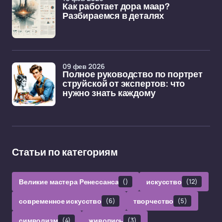
Как работает дора маар?
Разбираемся в деталях
09 фев 2026
Полное руководство по портрет
струйской от экспертов: что
нужно знать каждому
Статьи по категориям
Великие мастера Ренессанса
()
искусство
(12)
современное искусство
(6)
творчество
(5)
символизм
(4)
живопись
(3)