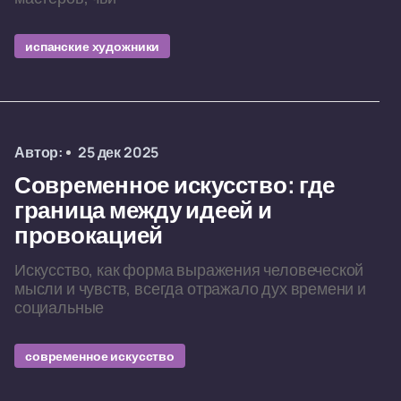
испанские художники
Автор:
25 дек 2025
Современное искусство: где
граница между идеей и
провокацией
Искусство, как форма выражения человеческой
мысли и чувств, всегда отражало дух времени и
социальные
современное искусство