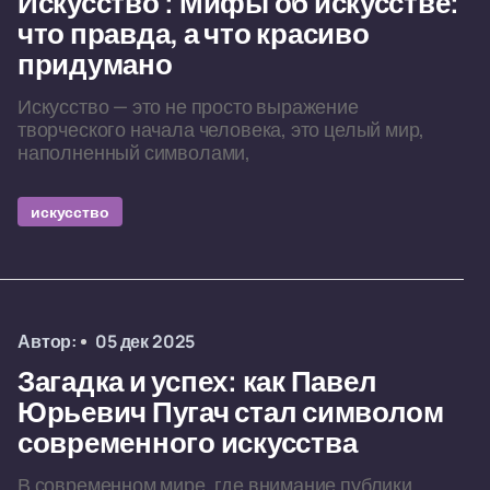
Искусство : Мифы об искусстве:
что правда, а что красиво
придумано
Искусство — это не просто выражение
творческого начала человека, это целый мир,
наполненный символами,
искусство
Автор:
05 дек 2025
Загадка и успех: как Павел
Юрьевич Пугач стал символом
современного искусства
В современном мире, где внимание публики