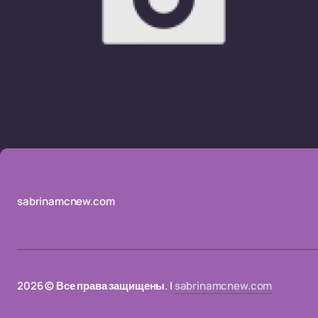
sabrinamcnew.com
2026 © Все права защищены. |
sabrinamcnew.com