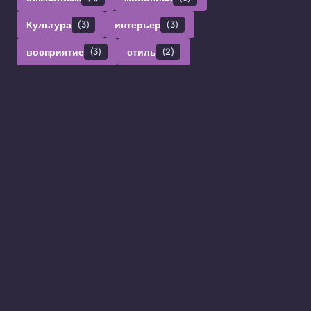
Культура
(3)
интерьер
(3)
восприятие
(3)
стиль
(2)