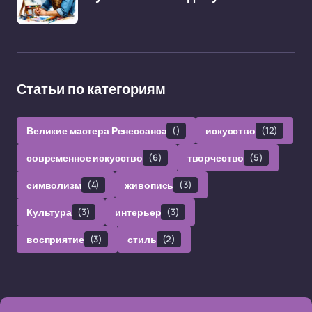
Статьи по категориям
Великие мастера Ренессанса
()
искусство
(12)
современное искусство
(6)
творчество
(5)
символизм
(4)
живопись
(3)
Культура
(3)
интерьер
(3)
восприятие
(3)
стиль
(2)