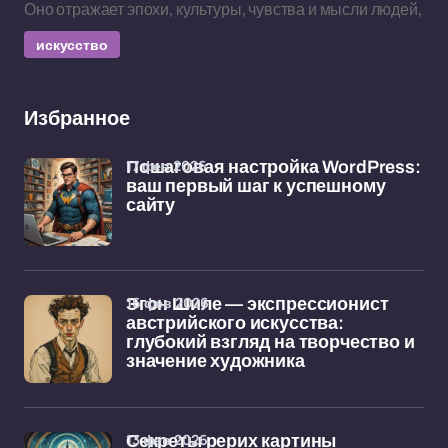
Оно отражает эпохи, культуры, чувства и мысли людей,
искусство
Избранное
17 фев 2026
Пошаговая настройка WordPress:
ваш первый шаг к успешному
сайту
16 фев 2026
Эгон Шиле — экспрессионист
австрийского искусства:
глубокий взгляд на творчество и
значение художника
13 фев 2026
Секреты рерих картины