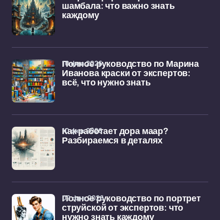
шамбала: что важно знать
каждому
10 фев 2026
Полное руководство по Марина
Иванова краски от экспертов:
всё, что нужно знать
10 фев 2026
Как работает дора маар?
Разбираемся в деталях
09 фев 2026
Полное руководство по портрет
струйской от экспертов: что
нужно знать каждому