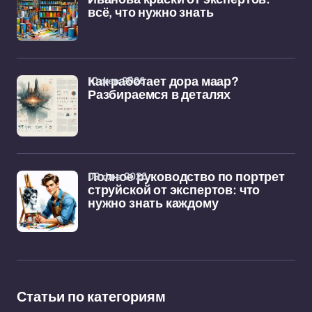
всё, что нужно знать
10 фев 2026
Как работает дора маар?
Разбираемся в деталях
09 фев 2026
Полное руководство по портрет
струйской от экспертов: что
нужно знать каждому
Статьи по категориям