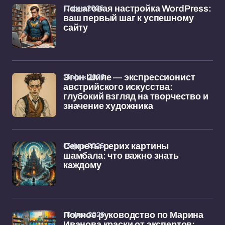
17 фев 2026
Пошаговая настройка WordPress:
ваш первый шаг к успешному
сайту
16 фев 2026
Эгон Шиле — экспрессионист
австрийского искусства:
глубокий взгляд на творчество и
значение художника
13 фев 2026
Секреты рерих картины
шамбала: что важно знать
каждому
10 фев 2026
Полное руководство по Марина
Иванова краски от экспертов: