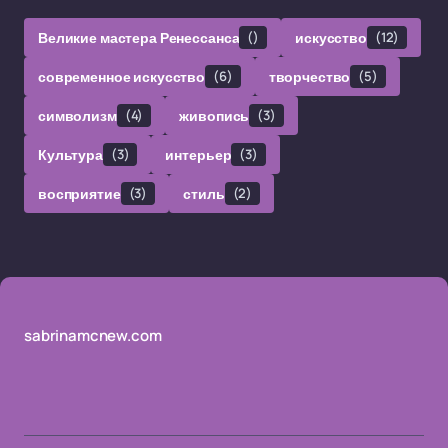
Великие мастера Ренессанса
()
искусство
(12)
современное искусство
(6)
творчество
(5)
символизм
(4)
живопись
(3)
Культура
(3)
интерьер
(3)
восприятие
(3)
стиль
(2)
sabrinamcnew.com