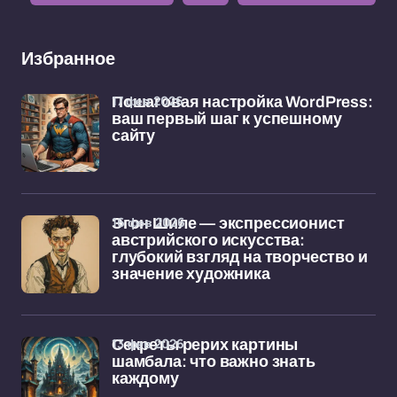
Избранное
17 фев 2026
Пошаговая настройка WordPress:
ваш первый шаг к успешному
сайту
16 фев 2026
Эгон Шиле — экспрессионист
австрийского искусства:
глубокий взгляд на творчество и
значение художника
13 фев 2026
Секреты рерих картины
шамбала: что важно знать
каждому