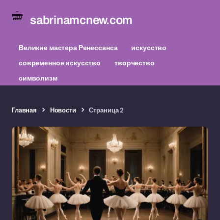
sabrinamcnew.com
Великие мастера Ренессанса
искусство
современное искусство
творчество
символизм
Главная
Новости
Страница 2