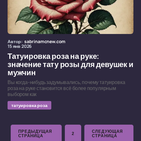
Автор:
sabrinamcnew.com
15 янв 2026
Татуировка роза на руке:
значение тату розы для девушек и
мужчин
Вы когда-нибудь задумывались, почему татуировка
роза на руке становится всё более популярным
выбором как
татуировка роза
ПРЕДЫДУЩАЯ
СЛЕДУЮЩАЯ
2
СТРАНИЦА
СТРАНИЦА