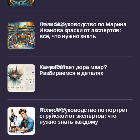
10 фев 2026
Полное руководство по Марина
Иванова краски от экспертов:
всё, что нужно знать
10 фев 2026
Как работает дора маар?
Разбираемся в деталях
09 фев 2026
Полное руководство по портрет
струйской от экспертов: что
нужно знать каждому