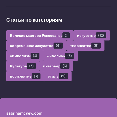
Статьи по категориям
Великие мастера Ренессанса
()
искусство
(12)
современное искусство
(6)
творчество
(5)
символизм
(4)
живопись
(3)
Культура
(3)
интерьер
(3)
восприятие
(3)
стиль
(2)
sabrinamcnew.com